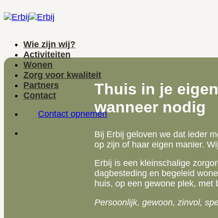
Ga
naar
inhoud
Wie zijn wij?
Activiteiten
Wonen
Zorg voor kwaliteit
Partners
Thuis in je eige
Contact
wanneer nodig
Contact opnemen
Bij Erbij geloven we dat ieder
op zijn of haar eigen manier. W
Erbij is een kleinschalige zorgo
dagbesteding en begeleid wonen
huis, op een gewone plek, met 
Persoonlijk, gewoon, zinvol, spe