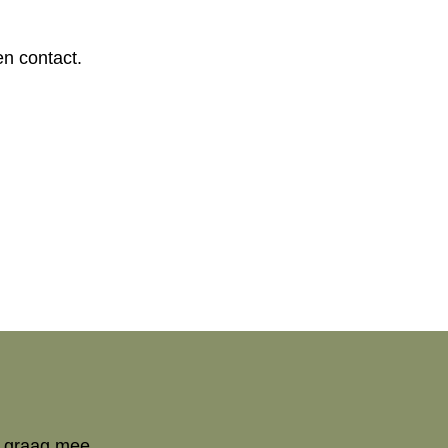
n contact.
.
n graag mee.